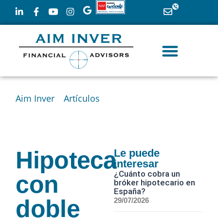
Aim Inver
»
Artículos
»
Hipoteca con doble
garantía: Qué es y cómo funciona
Hipoteca
Le puede
interesar
¿Cuánto cobra un
con
bróker hipotecario en
España?
doble
29/07/2026