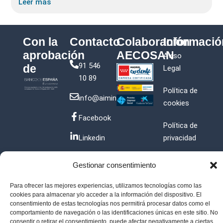
Leer más
Con la
Contacto
Colaboración
Informació
aprobación
AECOSAN
Aviso
91 546
de
Legal
10 89
Política de
info@aiminver.com
cookies
Facebook
Política de
Linkedin
privacidad
Instagram
Términos y
Gestionar consentimiento
condiciones
Para ofrecer las mejores experiencias, utilizamos tecnologías como las
cookies para almacenar y/o acceder a la información del dispositivo. El
consentimiento de estas tecnologías nos permitirá procesar datos como el
comportamiento de navegación o las identificaciones únicas en este sitio. No
© Copyright 2018 – 2025
consentir o retirar el consentimiento, puede afectar negativamente a ciertas